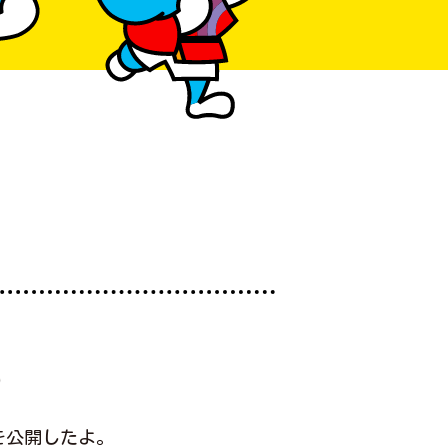
）
を公開したよ。