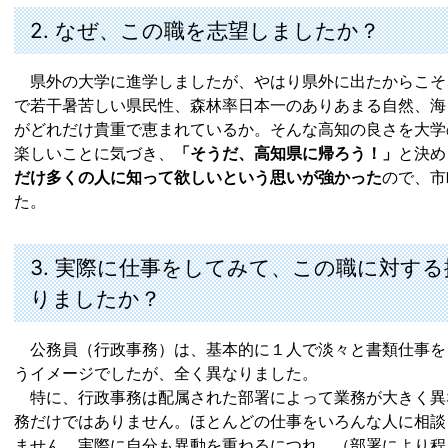
2. なぜ、この職を志望しましたか？
県外の大学に進学しましたが、やはり県外に出たからこそ
で若干暑苦しい県民性、森林率日本一のありあまる自然、海
がどれだけ貴重で恵まれているか。そんな高知の良さを大学
楽しいことに気づき、
「そうだ、高知県に帰ろう！」
と決め
だけ多くの人に知って欲しいという思いが強かった
ので、市
た。
3. 実際に仕事をしてみて、この職に対す
りましたか？
公務員（行政事務）は、基本的に１人で淡々と書類仕事を
うイメージでしたが、全く異なりました。
特に、行政事務は配属された部署によって業務が大きく異
務だけではありません。ほとんどの仕事をいろんな人に相談
ません。実際に自分も異動を重ねるにつれ、（部署により程