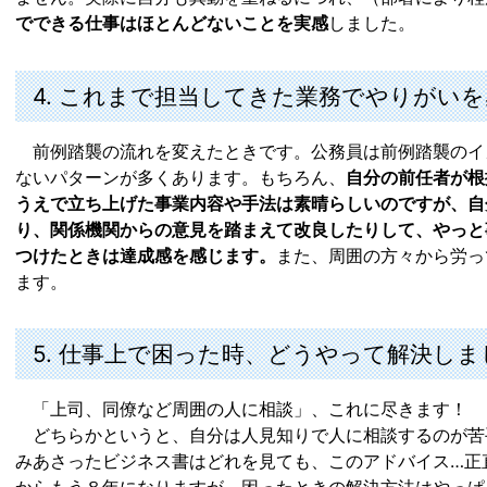
でできる仕事はほとんどないことを実感
しました。
4. これまで担当してきた業務でやりがい
前例踏襲の流れを変えたときです。公務員は前例踏襲のイ
ないパターンが多くあります。もちろん、
自分の前任者が根
うえで立ち上げた事業内容や手法は素晴らしいのですが、自
り、関係機関からの意見を踏まえて改良したりして、やっと
つけたときは達成感を感じます。
また、周囲の方々から労っ
ます。
5. 仕事上で困った時、どうやって解決し
「上司、同僚など周囲の人に相談」、これに尽きます！
どちらかというと、自分は人見知りで人に相談するのが苦
みあさったビジネス書はどれを見ても、このアドバイス…正
からもう８年になりますが、困ったときの解決方法はやっぱ