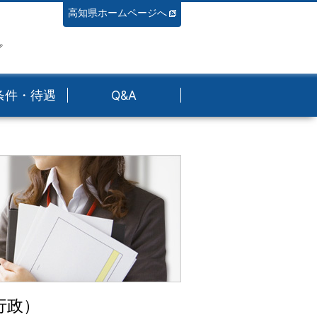
高知県ホームページへ
プ
条件・待遇
Q&A
行政）