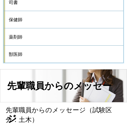
司書
保健師
薬剤師
獣医師
先輩職員からのメッセー
先輩職員からのメッセージ（試験区
ジ
分：土木）