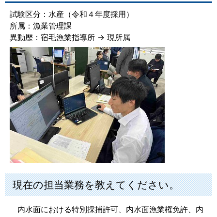
試験区分：水産（令和４年度採用）
所属：漁業管理課
異動歴：宿毛漁業指導所 → 現所属
現在の担当業務を教えてください。
内水面における特別採捕許可、内水面漁業権免許、内