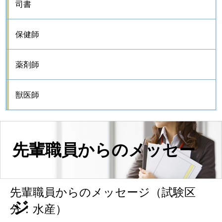
司書
保健師
薬剤師
獣医師
先輩職員からのメッセー
先輩職員からのメッセージ（試験区
ジ
分：水産）