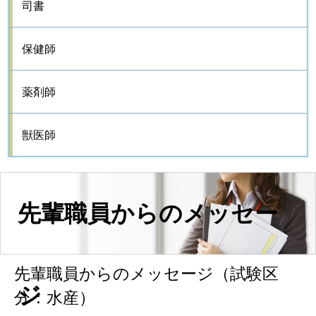
司書
保健師
薬剤師
獣医師
先輩職員からのメッセー
先輩職員からのメッセージ（試験区
ジ
分：水産）