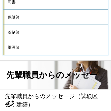
司書
保健師
薬剤師
獣医師
先輩職員からのメッセー
先輩職員からのメッセージ（試験区
ジ
分：建築）