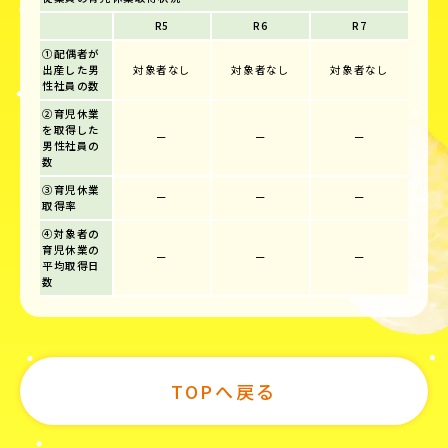
R5
R6
R7
①配偶者が
出産した男
対象者なし
対象者なし
対象者なし
性社員の数
②育児休業
を取得した
ー
ー
ー
男性社員の
数
③育児休業
ー
ー
ー
取得率
④対象者の
育児休業の
ー
ー
ー
平均取得日
数
TOPへ戻る