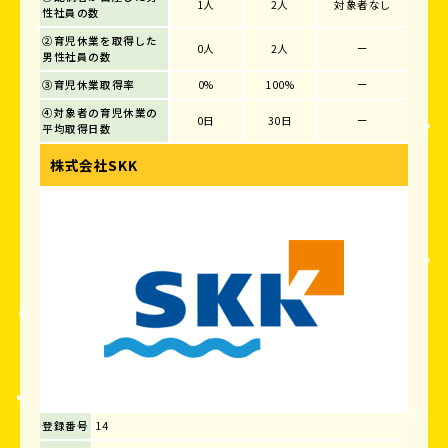
1人
2人
対象者なし
性社員の数
②育児休業を取得した
0人
2人
ー
男性社員の数
③育児休業取得率
0%
100%
ー
④対象者の育児休業の
0日
30日
ー
平均取得日数
株式会社SKK
登録番号
14