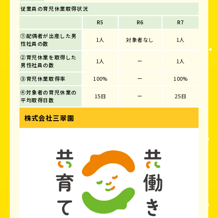
従業員の育児休業取得状況
R5
R6
R7
①配偶者が出産した男
1人
対象者なし
1人
性社員の数
②育児休業を取得した
1人
ー
1人
男性社員の数
③育児休業取得率
100%
ー
100%
④対象者の育児休業の
15日
ー
25日
平均取得日数
株式会社三翠園