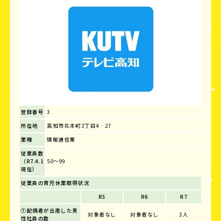
登録番号
3
所在地
高知市北本町3丁目4‐27
業種
情報通信業
従業員数
（R7.4.1
50～99
現在）
従業員の育児休業取得状況
R5
R6
R7
①配偶者が出産した男
対象者なし
対象者なし
3人
性社員の数