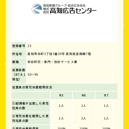
登録番号
15
所在地
高知市本町3丁目3番39号 高知放送南館7階
業種
学術研究・専門・技術サービス業
従業員数
（R7.4.1
50～99
現在）
従業員の育児休業取得状況
R5
R6
R7
①配偶者が出産した男性
2人
1人
1人
社員の数
②育児休業を取得した男
2人
2人
1人
性社員の数
③育児休業取得率
100%
200%
100%