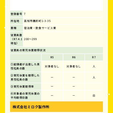
登録番号
7
所在地
高知市鷹匠町1-3-35
業種
宿泊業・飲食サービス業
従業員数
（R7.4.1
200～299
現在）
従業員の育児休業取得状況
R5
R6
R7
①配偶者が出産した男
対象者なし
対象者なし
人
性社員の数
②育児休業を取得した
ー
ー
人
男性社員の数
③育児休業取得率
ー
ー
④対象者の育児休業の
ー
ー
日
平均取得日数
株式会社ミロク製作所