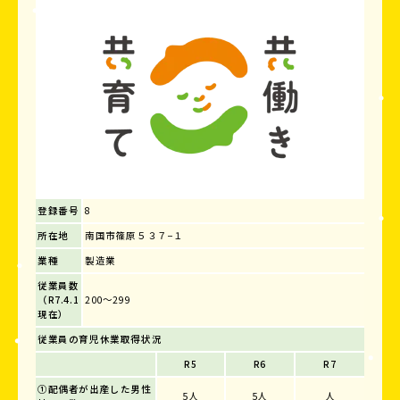
登録番号
8
所在地
南国市篠原５３７−１
業種
製造業
従業員数
（R7.4.1
200～299
現在）
従業員の育児休業取得状況
R5
R6
R7
①配偶者が出産した男性
5人
5人
人