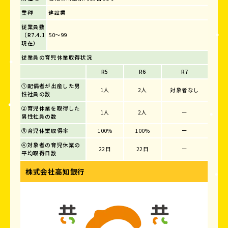
業種
建設業
従業員数
（R7.4.1
50～99
現在）
従業員の育児休業取得状況
R5
R6
R7
①配偶者が出産した男
1人
2人
対象者なし
性社員の数
②育児休業を取得した
1人
2人
ー
男性社員の数
③育児休業取得率
100%
100%
ー
④対象者の育児休業の
22日
22日
ー
平均取得日数
株式会社高知銀行