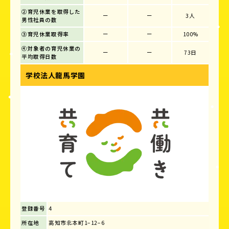
②育児休業を取得した
ー
ー
3人
男性社員の数
③育児休業取得率
ー
ー
100%
④対象者の育児休業の
ー
ー
73日
平均取得日数
学校法人龍馬学園
登録番号
4
所在地
高知市北本町1−12−6