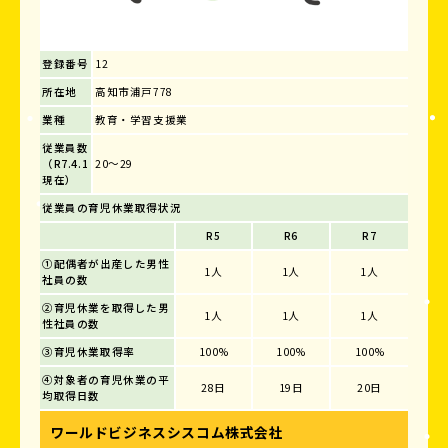
登録番号
12
所在地
高知市浦戸778
業種
教育・学習支援業
従業員数
（R7.4.1
20～29
現在）
従業員の育児休業取得状況
R5
R6
R7
①配偶者が出産した男性
1人
1人
1人
社員の数
②育児休業を取得した男
1人
1人
1人
性社員の数
③育児休業取得率
100%
100%
100%
④対象者の育児休業の平
28日
19日
20日
均取得日数
ワールドビジネスシスコム株式会社