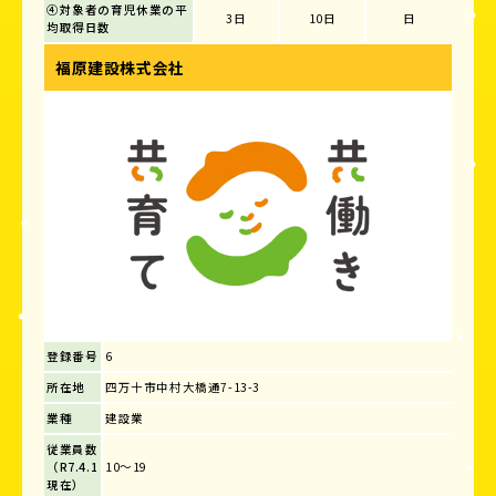
④対象者の育児休業の平
3日
10日
日
均取得日数
福原建設株式会社
登録番号
6
所在地
四万十市中村大橋通7-13-3
業種
建設業
従業員数
（R7.4.1
10～19
現在）