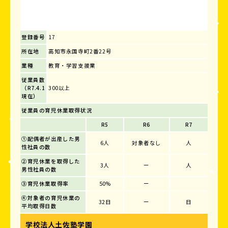
登録番号
17
所在地
高知市永国寺町2番22号
業種
教育・学習支援業
従業員数
（R7.4.1
300以上
現在）
従業員の育児休業取得状況
R5
R6
R7
①配偶者が出産した男
6人
対象者なし
人
性社員の数
②育児休業を取得した
3人
ー
人
男性社員の数
③育児休業取得率
50%
ー
④対象者の育児休業の
32日
ー
日
平均取得日数
学校法人土佐塾学園