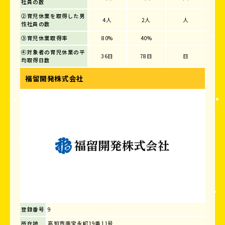
社員の数
②育児休業を取得した男
4人
2人
人
性社員の数
③育児休業取得率
80%
40%
④対象者の育児休業の平
36日
78日
日
均取得日数
福留開発株式会社
登録番号
9
所在地
高知市南宝永町19番11号