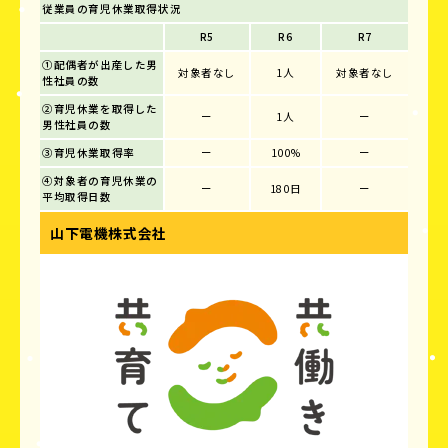
従業員の育児休業取得状況
R5
R6
R7
①配偶者が出産した男
対象者なし
1人
対象者なし
性社員の数
②育児休業を取得した
ー
1人
ー
男性社員の数
③育児休業取得率
ー
100%
ー
④対象者の育児休業の
ー
180日
ー
平均取得日数
山下電機株式会社