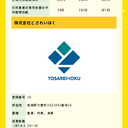
④対象者の育児休業の平
34日
161日
187日
均取得日数
株式会社とされいほく
登録番号
16
所在地
長岡郡大豊町川口2042番地16
業種
農業、林業、漁業
従業員数
（R7.4.1
20～29