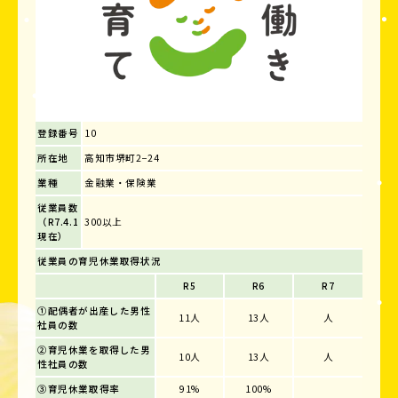
登録番号
10
所在地
高知市堺町2−24
業種
金融業・保険業
従業員数
（R7.4.1
300以上
現在）
従業員の育児休業取得状況
R5
R6
R7
①配偶者が出産した男性
11人
13人
人
社員の数
②育児休業を取得した男
10人
13人
人
性社員の数
③育児休業取得率
91%
100%