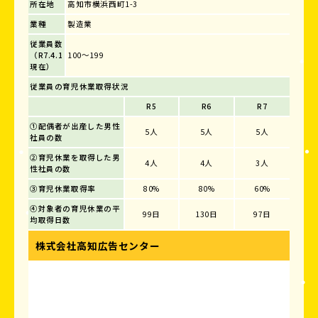
所在地
高知市横浜西町1-3
業種
製造業
従業員数
（R7.4.1
100～199
現在）
従業員の育児休業取得状況
R5
R6
R7
①配偶者が出産した男性
5人
5人
5人
社員の数
②育児休業を取得した男
4人
4人
3人
性社員の数
③育児休業取得率
80%
80%
60%
④対象者の育児休業の平
99日
130日
97日
均取得日数
株式会社高知広告センター