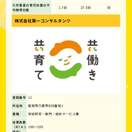
④対象者の育児休業の平
1.7日
27.5日
日
均取得日数
株式会社第一コンサルタンツ
登録番号
11
所在地
高知市介良甲828番地1
業種
学術研究・専門・技術サービス業
従業員数
（R7.4.1
100～199
現在）