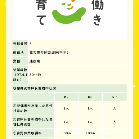
登録番号
5
所在地
高知市布師田1896番地6
業種
建設業
従業員数
（R7.4.1
30～49
現在）
従業員の育児休業取得状況
R5
R6
R7
①配偶者が出産した男性
1人
1人
人
社員の数
②育児休業を取得した男
1人
1人
人
性社員の数
③育児休業取得率
100%
100%