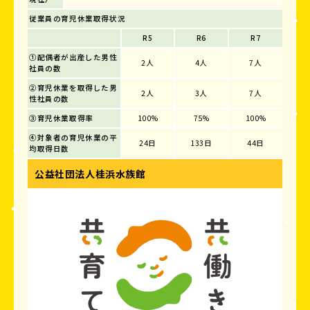
従業員の育児休業取得状況
R5
R6
R7
①配偶者が出産した男性
2人
4人
7人
社員の数
②育児休業を取得した男
2人
3人
7人
性社員の数
③育児休業取得率
100%
75%
100%
④対象者の育児休業の平
24日
133日
44日
均取得日数
公益社団法人桂浜水族館