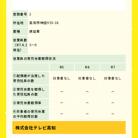
登録番号
2
所在地
高知市神田955-18
業種
建設業
従業員数
（R7.4.1
5～9
現在）
従業員の育児休業取得状況
R5
R6
R7
①配偶者が出産した
対象者なし
対象者なし
対象者なし
男性社員の数
②育児休業を取得し
ー
ー
ー
た男性社員の数
③育児休業取得率
ー
ー
ー
④対象者の育児休業
ー
ー
ー
の平均取得日数
株式会社テレビ高知