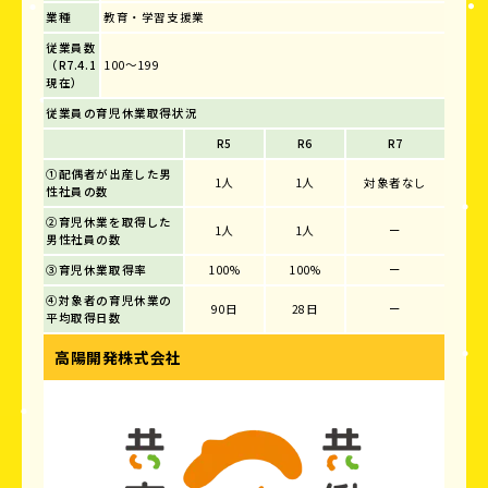
業種
教育・学習支援業
従業員数
（R7.4.1
100～199
現在）
従業員の育児休業取得状況
R5
R6
R7
①配偶者が出産した男
1人
1人
対象者なし
性社員の数
②育児休業を取得した
1人
1人
ー
男性社員の数
③育児休業取得率
100%
100%
ー
④対象者の育児休業の
90日
28日
ー
平均取得日数
高陽開発株式会社