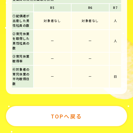
R5
R6
R7
①配偶者が
出産した男
対象者なし
対象者なし
人
性社員の数
②育児休業
を取得した
ー
ー
人
男性社員の
数
③育児休業
ー
ー
取得率
④対象者の
育児休業の
ー
ー
日
平均取得日
数
TOPへ戻る