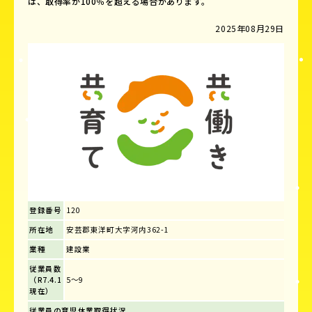
は、取得率が100％を超える場合があります。
2025年08月29日
登録番号
120
所在地
安芸郡東洋町大字河内362-1
業種
建設業
従業員数
（R7.4.1
5～9
現在）
従業員の育児休業取得状況