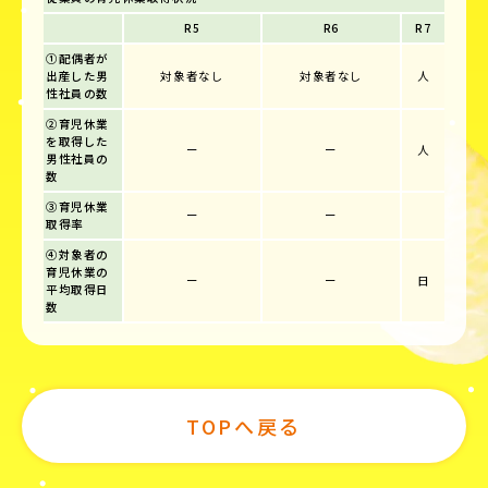
R5
R6
R7
①配偶者が
出産した男
対象者なし
対象者なし
人
性社員の数
②育児休業
を取得した
ー
ー
人
男性社員の
数
③育児休業
ー
ー
取得率
④対象者の
育児休業の
ー
ー
日
平均取得日
数
TOPへ戻る