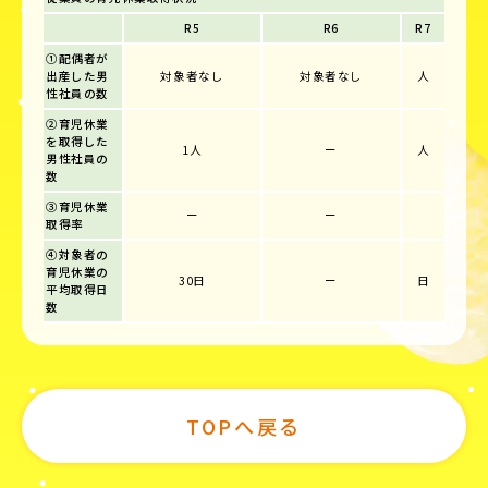
R5
R6
R7
①配偶者が
出産した男
対象者なし
対象者なし
人
性社員の数
②育児休業
を取得した
1人
ー
人
男性社員の
数
③育児休業
ー
ー
取得率
④対象者の
育児休業の
30日
ー
日
平均取得日
数
TOPへ戻る