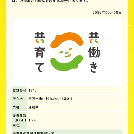
は、取得率が100％を超える場合があります。
2026年05月08日
登録番号
1375
所在地
四万十市中村丸の内46番地1
業種
建設業
従業員数
（R7.4.1
1～4
現在）
従業員の育児休業取得状況