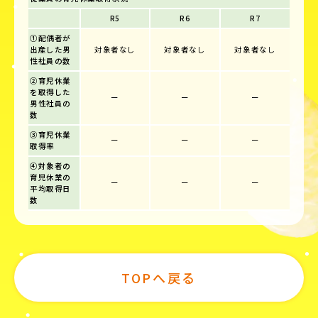
R5
R6
R7
①配偶者が
出産した男
対象者なし
対象者なし
対象者なし
性社員の数
②育児休業
を取得した
ー
ー
ー
男性社員の
数
③育児休業
ー
ー
ー
取得率
④対象者の
育児休業の
ー
ー
ー
平均取得日
数
TOPへ戻る