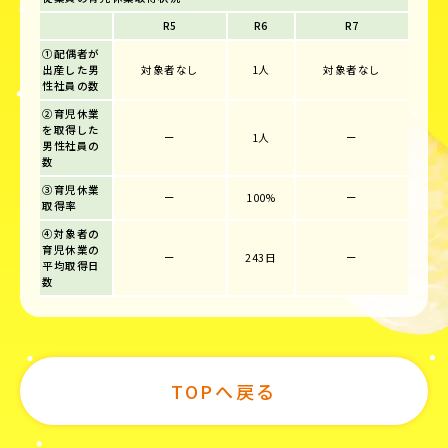
R5
R6
R7
①配偶者が
出産した男
対象者なし
1人
対象者なし
性社員の数
②育児休業
を取得した
ー
1人
ー
男性社員の
数
③育児休業
ー
100%
ー
取得率
④対象者の
育児休業の
ー
243日
ー
平均取得日
数
TOPへ戻る