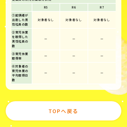
R5
R6
R7
①配偶者が
出産した男
対象者なし
対象者なし
対象者なし
性社員の数
②育児休業
を取得した
ー
ー
ー
男性社員の
数
③育児休業
ー
ー
ー
取得率
④対象者の
育児休業の
ー
ー
ー
平均取得日
数
TOPへ戻る