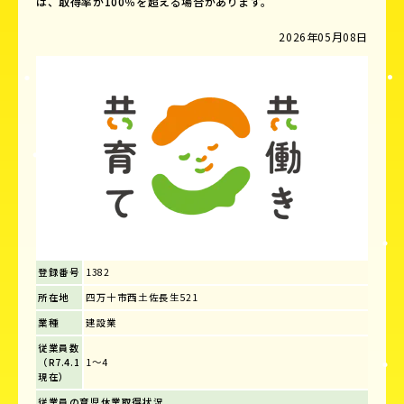
は、取得率が100％を超える場合があります。
2026年05月08日
登録番号
1382
所在地
四万十市西土佐長生521
業種
建設業
従業員数
（R7.4.1
1～4
現在）
従業員の育児休業取得状況