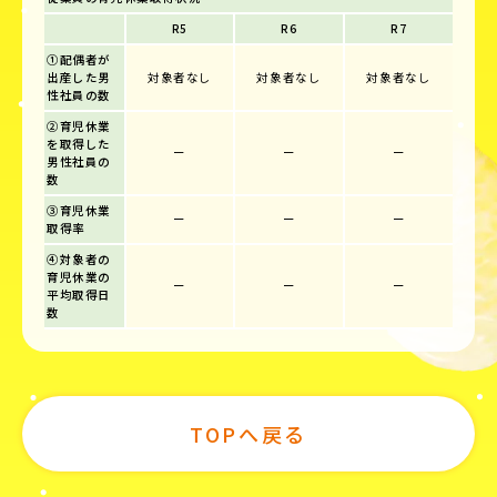
R5
R6
R7
①配偶者が
出産した男
対象者なし
対象者なし
対象者なし
性社員の数
②育児休業
を取得した
ー
ー
ー
男性社員の
数
③育児休業
ー
ー
ー
取得率
④対象者の
育児休業の
ー
ー
ー
平均取得日
数
TOPへ戻る