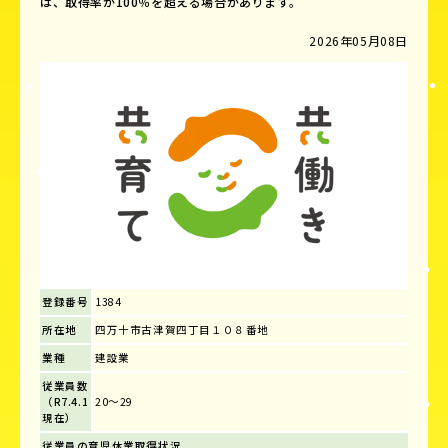
は、取得率が100％を超える場合があります。
2026年05月08日
登録番号
1384
所在地
四万十市古津賀四丁目１０８番地
業種
建設業
従業員数
（R7.4.1
20～29
現在）
従業員の育児休業取得状況