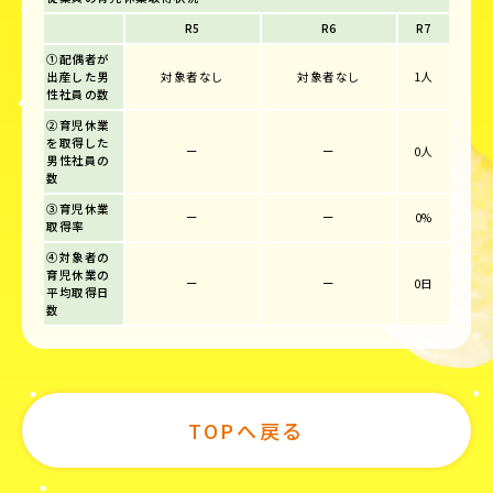
R5
R6
R7
①配偶者が
出産した男
対象者なし
対象者なし
1人
性社員の数
②育児休業
を取得した
ー
ー
0人
男性社員の
数
③育児休業
ー
ー
0%
取得率
④対象者の
育児休業の
ー
ー
0日
平均取得日
数
TOPへ戻る