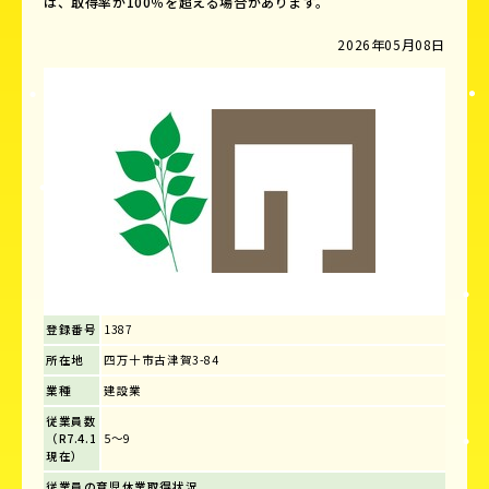
は、取得率が100％を超える場合があります。
2026年05月08日
登録番号
1387
所在地
四万十市古津賀3-84
業種
建設業
従業員数
（R7.4.1
5～9
現在）
従業員の育児休業取得状況