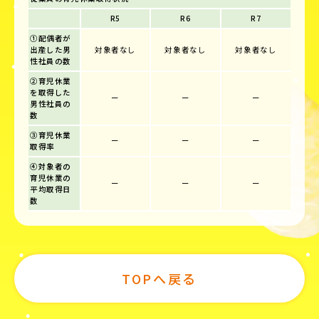
R5
R6
R7
①配偶者が
出産した男
対象者なし
対象者なし
対象者なし
性社員の数
②育児休業
を取得した
ー
ー
ー
男性社員の
数
③育児休業
ー
ー
ー
取得率
④対象者の
育児休業の
ー
ー
ー
平均取得日
数
TOPへ戻る