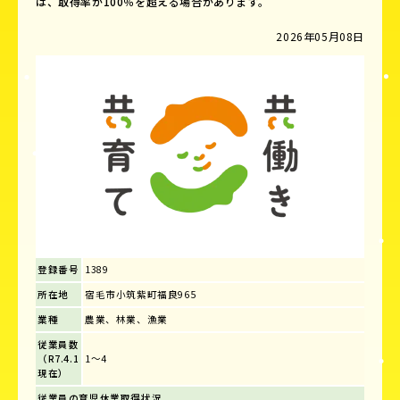
は、取得率が100％を超える場合があります。
2026年05月08日
登録番号
1389
所在地
宿毛市小筑紫町福良965
業種
農業、林業、漁業
従業員数
（R7.4.1
1～4
現在）
従業員の育児休業取得状況