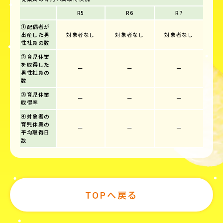
R5
R6
R7
①配偶者が
出産した男
対象者なし
対象者なし
対象者なし
性社員の数
②育児休業
を取得した
ー
ー
ー
男性社員の
数
③育児休業
ー
ー
ー
取得率
④対象者の
育児休業の
ー
ー
ー
平均取得日
数
TOPへ戻る