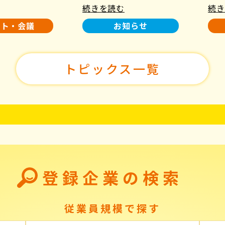
続きを読む
続き
使用について
た！
ント・会議
お知らせ
トピックス一覧
登録企業の検索
従業員規模で探す