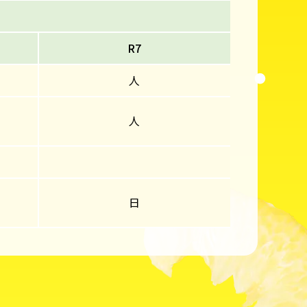
R7
人
人
日