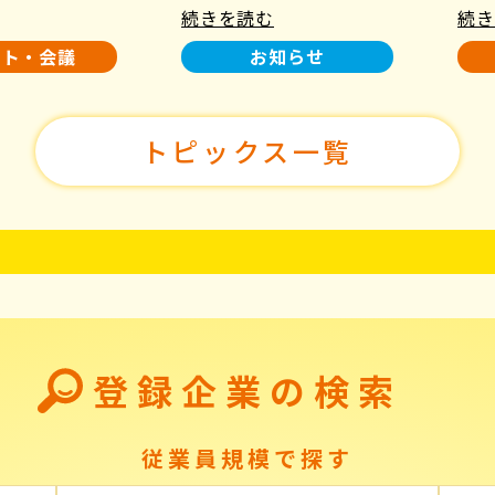
続きを読む
続き
使用について
た！
ント・会議
お知らせ
トピックス一覧
登録企業の検索
従業員規模で探す