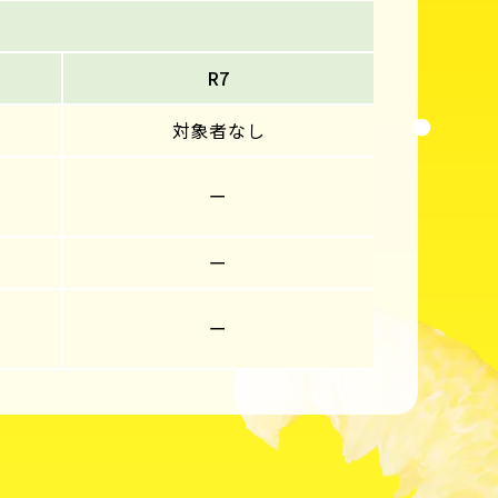
R7
対象者なし
ー
ー
ー