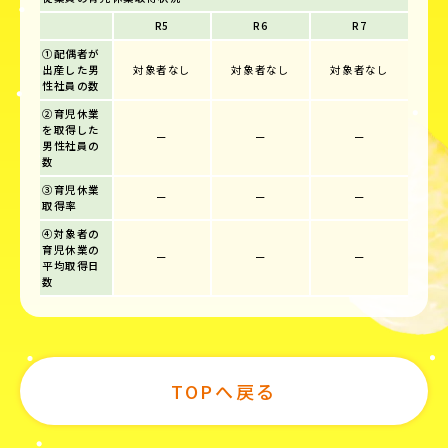
R5
R6
R7
①配偶者が
出産した男
対象者なし
対象者なし
対象者なし
性社員の数
②育児休業
を取得した
ー
ー
ー
男性社員の
数
③育児休業
ー
ー
ー
取得率
④対象者の
育児休業の
ー
ー
ー
平均取得日
数
TOPへ戻る