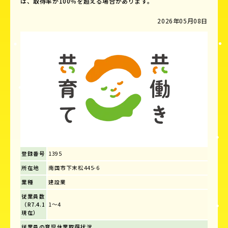
は、取得率が100％を超える場合があります。
2026年05月08日
登録番号
1395
所在地
南国市下末松445-6
業種
建設業
従業員数
（R7.4.1
1～4
現在）
従業員の育児休業取得状況