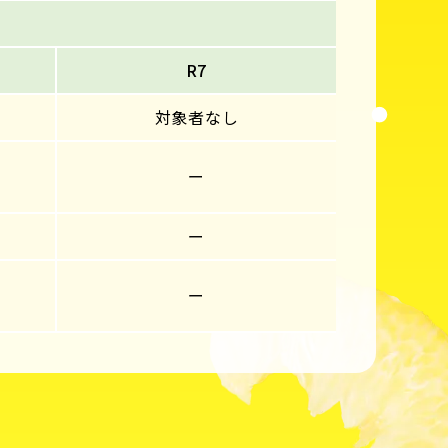
R7
対象者なし
ー
ー
ー