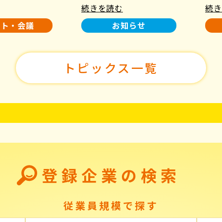
続きを読む
続き
使用について
た！
ント・会議
お知らせ
トピックス一覧
登録企業の検索
従業員規模で探す