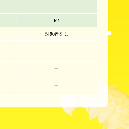
R7
対象者なし
ー
ー
ー