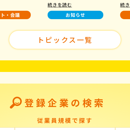
続きを読む
続き
使用について
た！
ント・会議
お知らせ
トピックス一覧
登録企業の検索
従業員規模で探す