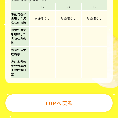
R5
R6
R7
①配偶者が
出産した男
対象者なし
対象者なし
対象者なし
性社員の数
②育児休業
を取得した
ー
ー
ー
男性社員の
数
③育児休業
ー
ー
ー
取得率
④対象者の
育児休業の
ー
ー
ー
平均取得日
数
TOPへ戻る