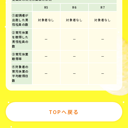
R5
R6
R7
①配偶者が
出産した男
対象者なし
対象者なし
対象者なし
性社員の数
②育児休業
を取得した
ー
ー
ー
男性社員の
数
③育児休業
ー
ー
ー
取得率
④対象者の
育児休業の
ー
ー
ー
平均取得日
数
TOPへ戻る