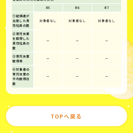
R5
R6
R7
①配偶者が
出産した男
対象者なし
対象者なし
対象者なし
性社員の数
②育児休業
を取得した
ー
ー
ー
男性社員の
数
③育児休業
ー
ー
ー
取得率
④対象者の
育児休業の
ー
ー
ー
平均取得日
数
TOPへ戻る