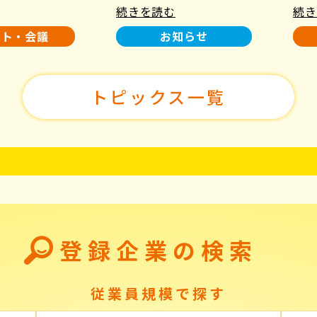
続きを読む
続き
使用について
た！
ント・会議
お知らせ
トピックス一覧
登録企業の検索
従業員規模で探す