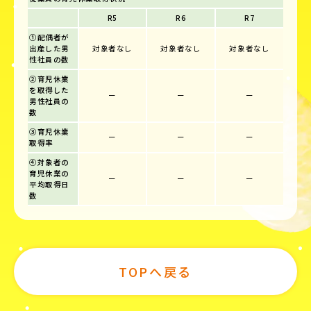
R5
R6
R7
①配偶者が
出産した男
対象者なし
対象者なし
対象者なし
性社員の数
②育児休業
を取得した
ー
ー
ー
男性社員の
数
③育児休業
ー
ー
ー
取得率
④対象者の
育児休業の
ー
ー
ー
平均取得日
数
TOPへ戻る