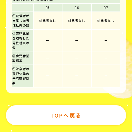
R5
R6
R7
①配偶者が
出産した男
対象者なし
対象者なし
対象者なし
性社員の数
②育児休業
を取得した
ー
ー
ー
男性社員の
数
③育児休業
ー
ー
ー
取得率
④対象者の
育児休業の
ー
ー
ー
平均取得日
数
TOPへ戻る