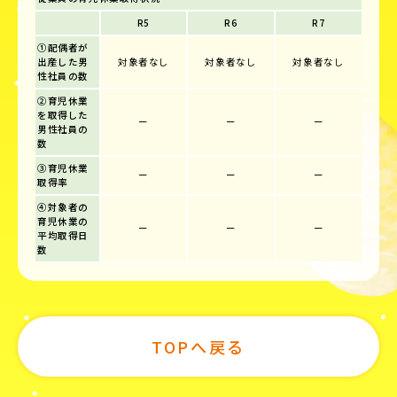
R5
R6
R7
①配偶者が
出産した男
対象者なし
対象者なし
対象者なし
性社員の数
②育児休業
を取得した
ー
ー
ー
男性社員の
数
③育児休業
ー
ー
ー
取得率
④対象者の
育児休業の
ー
ー
ー
平均取得日
数
TOPへ戻る