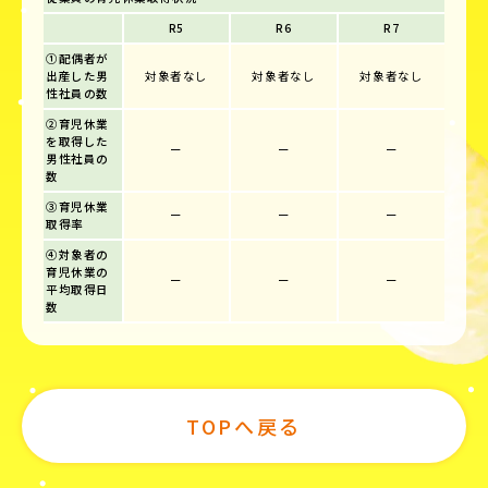
R5
R6
R7
①配偶者が
出産した男
対象者なし
対象者なし
対象者なし
性社員の数
②育児休業
を取得した
ー
ー
ー
男性社員の
数
③育児休業
ー
ー
ー
取得率
④対象者の
育児休業の
ー
ー
ー
平均取得日
数
TOPへ戻る