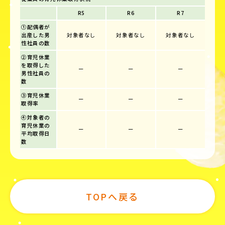
R5
R6
R7
①配偶者が
出産した男
対象者なし
対象者なし
対象者なし
性社員の数
②育児休業
を取得した
ー
ー
ー
男性社員の
数
③育児休業
ー
ー
ー
取得率
④対象者の
育児休業の
ー
ー
ー
平均取得日
数
TOPへ戻る