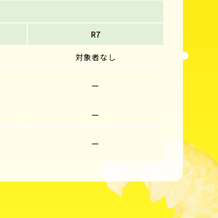
R7
対象者なし
ー
ー
ー