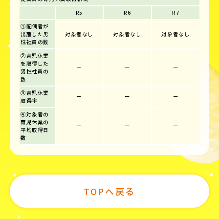
R5
R6
R7
①配偶者が
出産した男
対象者なし
対象者なし
対象者なし
性社員の数
②育児休業
を取得した
ー
ー
ー
男性社員の
数
③育児休業
ー
ー
ー
取得率
④対象者の
育児休業の
ー
ー
ー
平均取得日
数
TOPへ戻る