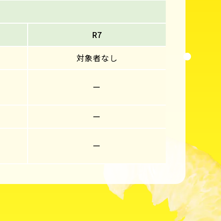
R7
対象者なし
ー
ー
ー