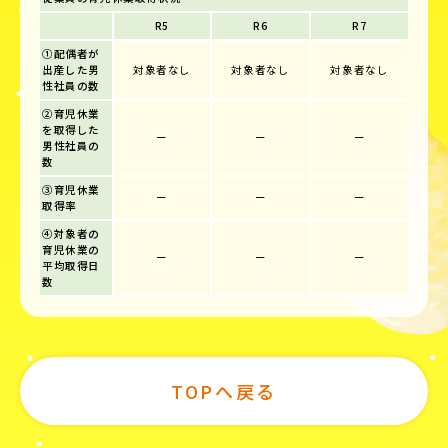
R5
R6
R7
①配偶者が
出産した男
対象者なし
対象者なし
対象者なし
性社員の数
②育児休業
を取得した
ー
ー
ー
男性社員の
数
③育児休業
ー
ー
ー
取得率
④対象者の
育児休業の
ー
ー
ー
平均取得日
数
TOPへ戻る