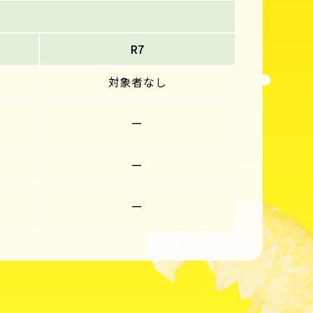
R7
対象者なし
ー
ー
ー