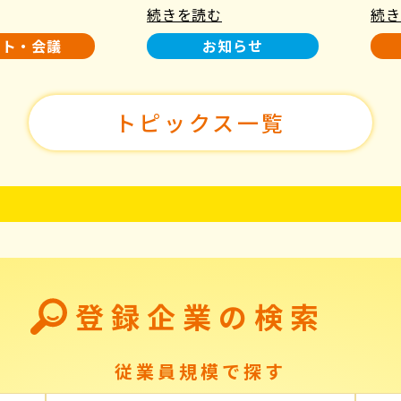
続きを読む
続き
使用について
た！
ント・会議
お知らせ
トピックス一覧
登録企業の検索
従業員規模で探す