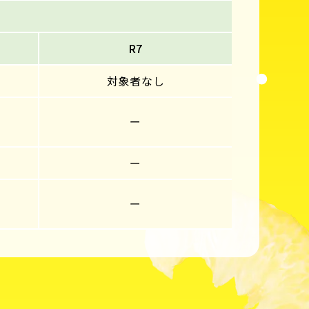
R7
対象者なし
ー
ー
ー