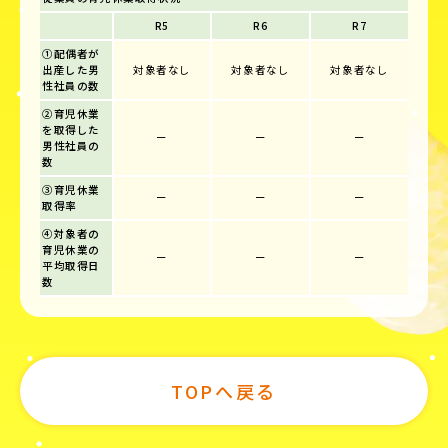
R5
R6
R7
①配偶者が
出産した男
対象者なし
対象者なし
対象者なし
性社員の数
②育児休業
を取得した
ー
ー
ー
男性社員の
数
③育児休業
ー
ー
ー
取得率
④対象者の
育児休業の
ー
ー
ー
平均取得日
数
TOPへ戻る