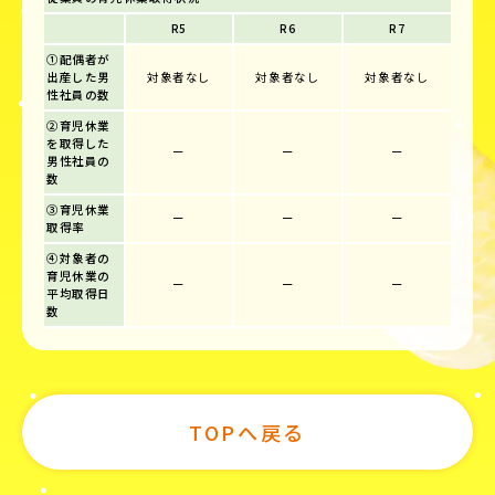
R5
R6
R7
①配偶者が
出産した男
対象者なし
対象者なし
対象者なし
性社員の数
②育児休業
を取得した
ー
ー
ー
男性社員の
数
③育児休業
ー
ー
ー
取得率
④対象者の
育児休業の
ー
ー
ー
平均取得日
数
TOPへ戻る