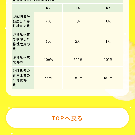
R5
R6
R7
①配偶者が
出産した男
2人
1人
1人
性社員の数
②育児休業
を取得した
2人
2人
1人
男性社員の
数
③育児休業
100%
200%
100%
取得率
④対象者の
育児休業の
34日
161日
187日
平均取得日
数
TOPへ戻る