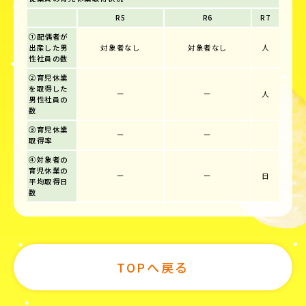
R5
R6
R7
①配偶者が
出産した男
対象者なし
対象者なし
人
性社員の数
②育児休業
を取得した
ー
ー
人
男性社員の
数
③育児休業
ー
ー
取得率
④対象者の
育児休業の
ー
ー
日
平均取得日
数
TOPへ戻る