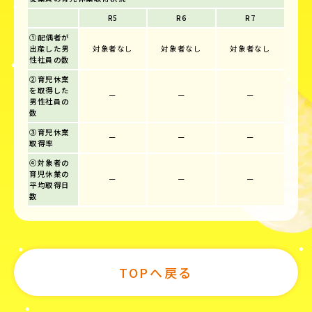
R5
R6
R7
①配偶者が
出産した男
対象者なし
対象者なし
対象者なし
性社員の数
②育児休業
を取得した
ー
ー
ー
男性社員の
数
③育児休業
ー
ー
ー
取得率
④対象者の
育児休業の
ー
ー
ー
平均取得日
数
TOPへ戻る