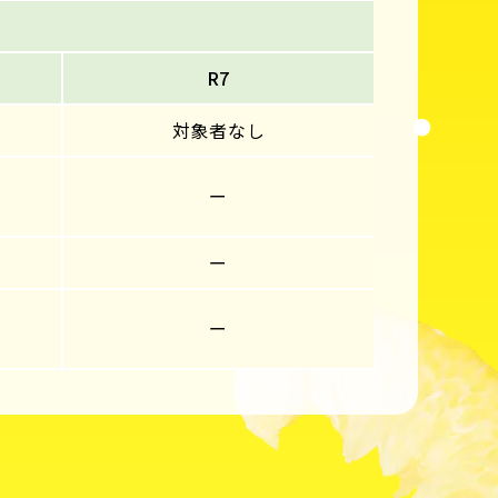
R7
対象者なし
ー
ー
ー