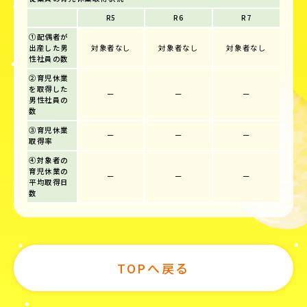
R5
R6
R7
①配偶者が
出産した男
対象者なし
対象者なし
対象者なし
性社員の数
②育児休業
を取得した
ー
ー
ー
男性社員の
数
③育児休業
ー
ー
ー
取得率
④対象者の
育児休業の
ー
ー
ー
平均取得日
数
TOPへ戻る