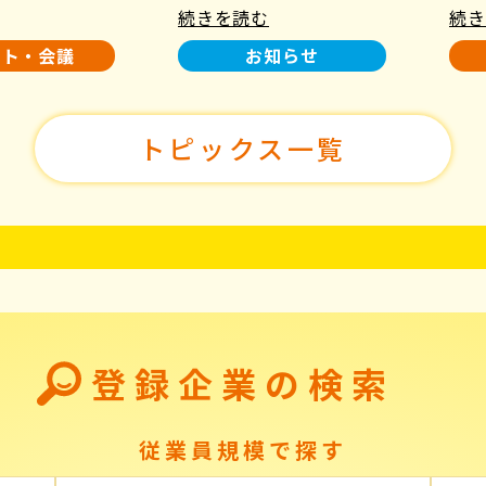
続きを読む
続き
使用について
た！
ント・会議
お知らせ
トピックス一覧
登録企業の検索
従業員規模で探す