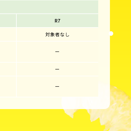
R7
対象者なし
ー
ー
ー