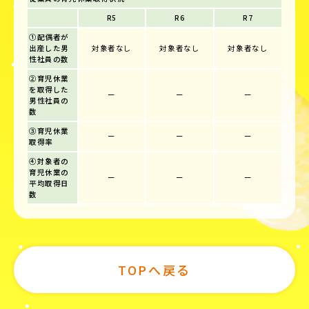
R5
R6
R7
①配偶者が
出産した男
対象者なし
対象者なし
対象者なし
性社員の数
②育児休業
を取得した
ー
ー
ー
男性社員の
数
③育児休業
ー
ー
ー
取得率
④対象者の
育児休業の
ー
ー
ー
平均取得日
数
TOPへ戻る