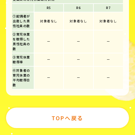
R5
R6
R7
①配偶者が
出産した男
対象者なし
対象者なし
対象者なし
性社員の数
②育児休業
を取得した
ー
ー
ー
男性社員の
数
③育児休業
ー
ー
ー
取得率
④対象者の
育児休業の
ー
ー
ー
平均取得日
数
TOPへ戻る