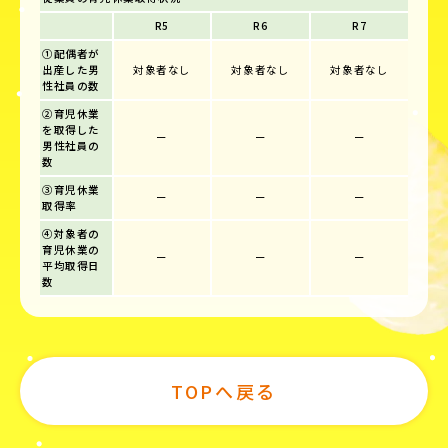
R5
R6
R7
①配偶者が
出産した男
対象者なし
対象者なし
対象者なし
性社員の数
②育児休業
を取得した
ー
ー
ー
男性社員の
数
③育児休業
ー
ー
ー
取得率
④対象者の
育児休業の
ー
ー
ー
平均取得日
数
TOPへ戻る