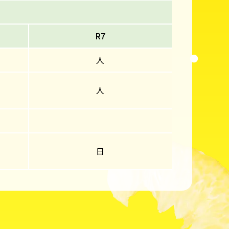
R7
人
人
日