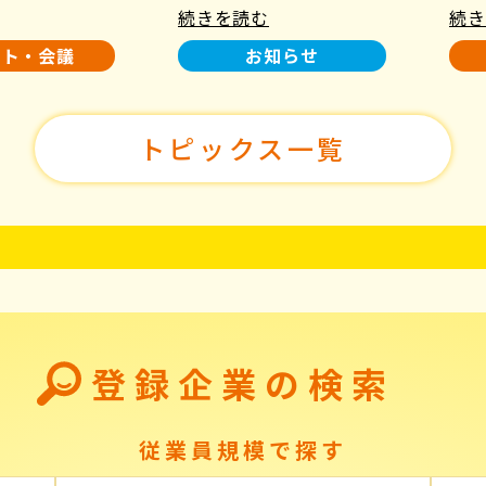
続きを読む
続き
使用について
た！
ント・会議
お知らせ
トピックス一覧
登録企業の検索
従業員規模で探す